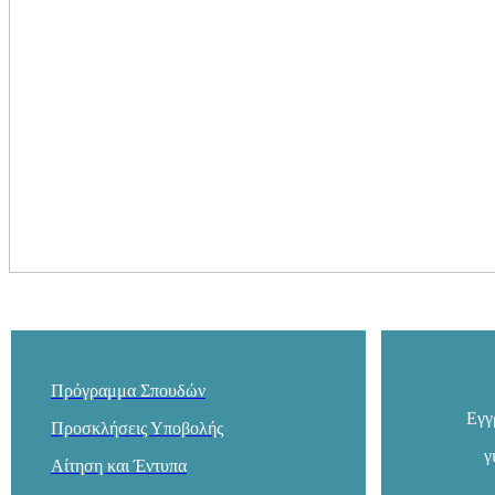
Πρόγραμμα Σπουδών
Εγγ
Προσκλήσεις Υποβολής
γ
Αίτηση και Έ
ν
τυπα