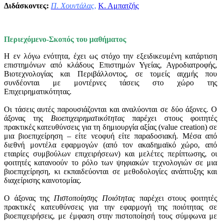
Διδάσκοντες:
Π. Χουντάλας
,
Κ. Αμπατζής
Περιεχόμενο-Σκοπός του μαθήματος
Η εν λόγω ενότητα, έχει ως στόχο την εξειδικευμένη κατάρτιση
επιστημόνων από κλάδους Επιστημών Υγείας, Αγροδιατροφής,
Βιοτεχνολογίας και Περιβάλλοντος, σε τομείς αιχμής που
συνδέονται με μοντέρνες τάσεις στο χώρο της
Επιχειρηματικότητας.
Οι τάσεις αυτές παρουσιάζονται και αναλύονται σε δύο άξονες. Ο
άξονας της
Βιοεπιχειρηματικότητας
παρέχει στους φοιτητές
πρακτικές κατευθύνσεις για τη δημιουργία αξίας (value creation) σε
μια βιοεπιχείρηση – είτε νεοφυή είτε παραδοσιακή. Μέσα από
διεθνή μοντέλα εφαρμογών (από τον ακαδημαϊκό χώρο, από
εταιρίες συμβούλων επιχειρήσεων) και μελέτες περίπτωσης, οι
φοιτητές κατανοούν το ρόλο των ψηφιακών τεχνολογιών σε μια
βιοεπιχείρηση, κι εκπαιδεύονται σε μεθοδολογίες ανάπτυξης και
διαχείρισης καινοτομίας.
Ο άξονας της
Πιστοποίησης Ποιότητας
παρέχει στους φοιτητές
πρακτικές κατευθύνσεις για την εφαρμογή της ποιότητας σε
βιοεπιχειρήσεις, με έμφαση στην πιστοποίησή τους σύμφωνα με