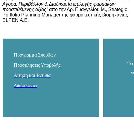
Αγορά: Περιβάλλον & Διαδικασία επιλογής φαρμάκων
προστιθέμενης αξίας”
απο την Δρ. Ευαγγελίου Μ., Strategic
Portfolio Planning Manager της φαρμακευτικής βιομηχανίας
ELPEN Α.Ε.
Πρόγραμμα Σπουδών
Εγγ
Προσκλήσεις Υποβολής
γ
Αίτηση και Έ
ν
τυπα
Διδάσκοντες