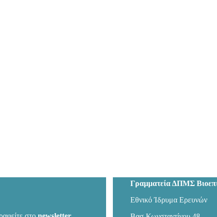
Γραμματεία ΔΠΜΣ Βιοεπι
Εθνικό Ίδρυμα Ερευνών
ραφείτε στο
newsletter
Βασ.Κωνσταντίνου 48